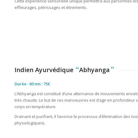
Cette expérience sensorielle unique permettra aux personnes l
effleurages, pétrissages et étirements.
“
”
Indien Ayurvédique
Abhyanga
Durée : 60 mn : 75€
L’Abhyanga est constitué d’une alternance de mouvements envelopp
très chaude. Le but de ces manoeuvres est d’agir en profondeur s
corps en température.
Drainant et purifiant, il favorise le processus d’élimination des 
physiologiques).