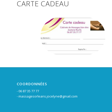
CARTE CADEAU
COORDONNÉES
- 06 87 35 77 77
- massagesorleans.jocelyne@gmail.com