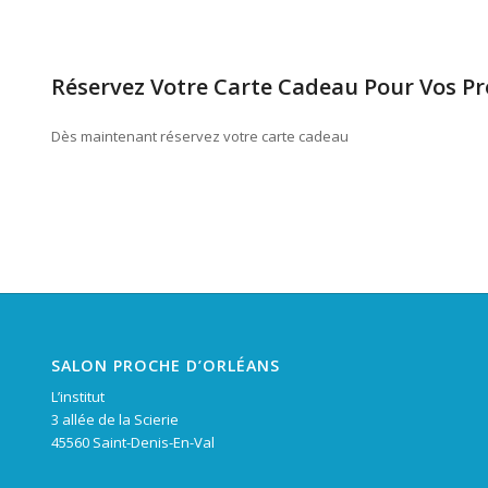
Réservez Votre Carte Cadeau Pour Vos P
Dès maintenant réservez votre carte cadeau
SALON PROCHE D’ORLÉANS
L’institut
3 allée de la Scierie
45560 Saint-Denis-En-Val