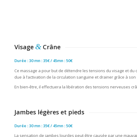
&
Visage
Crâne
Durée : 30 mn : 35€ / 45mn : 50€
Ce massage a pour but de détendre les tensions du visage et du cou
due à lʼactivation de la circulation sanguine et drainer grâce à son 
En bien-être, il effectuera la libération des tensions nerveuses c
Jambes légères et pieds
Durée : 30 mn : 35€ / 45mn : 50€
La sensation de jambes lourdes peut-être causée par une mauvais