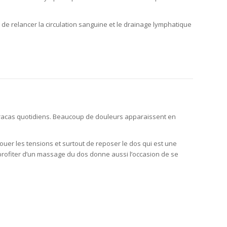
e relancer la circulation sanguine et le drainage lymphatique
x tracas quotidiens. Beaucoup de douleurs apparaissent en
er les tensions et surtout de reposer le dos qui est une
ps, profiter d’un massage du dos donne aussi l’occasion de se