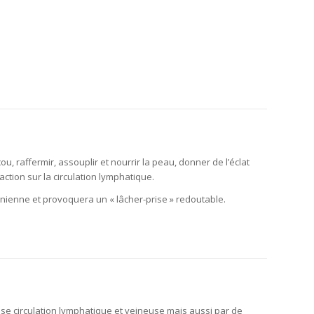
, raffermir, assouplir et nourrir la peau, donner de lʼéclat
action sur la circulation lymphatique.
rânienne et provoquera un « lâcher-prise » redoutable.
e circulation lymphatique et veineuse mais aussi par de